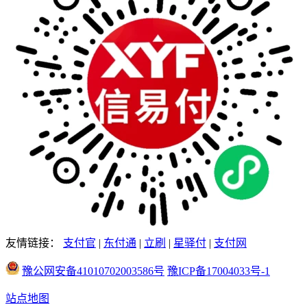
友情链接：
支付官
|
东付通
|
立刷
|
星驿付
|
支付网
豫公网安备41010702003586号
豫ICP备17004033号-1
站点地图