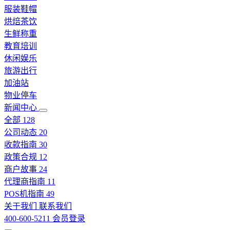
服装鞋帽
烘焙茶饮
生鲜称重
教育培训
休闲娱乐
旅游出行
加油站
物业停车
新闻中心
全部
128
公司动态
20
收款指南
30
政策合规
12
商户故事
24
代理商指南
11
POS机指南
49
关于我们
联系我们
400-600-5211
会员登录