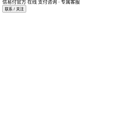
信易付官方
在线
支付咨询 · 专属客服
联系 / 关注