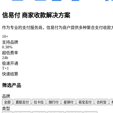
信易付
商家收款解决方案
作为专业的支付服务商，
信易付
为商户提供多种聚合支付收款
10+
支持品牌
0.38%
超低费率
24h
极速开通
T+1
快速结算
筛选产品
品牌
全部
嘉联支付
拉卡拉
随行付
星驿付
易宝支付
合利宝
类型