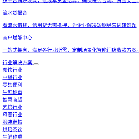
多平台跨境收款，低成本资金结算，确保税务合规、资金安全
流水贷撮合
看流水借钱，信用贷无需抵押，为企业解决短期经营周转难题
商户赋能中心
一站式拥有，满足各行业所需，定制场景化智能门店收款方案
行业解决方案
餐饮行业
中餐行业
零售便利
生鲜称重
智慧商超
艺培行业
母婴行业
服装鞋帽
烘焙茶饮
生鲜称重