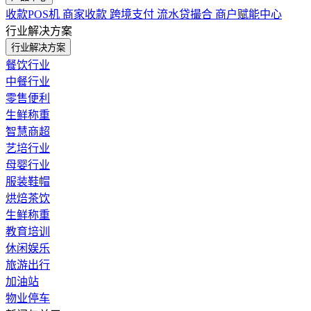
收款POS机
商家收款
跨境支付
流水贷撮合
商户赋能中心
行业解决方案
行业解决方案
餐饮行业
中餐行业
零售便利
生鲜称重
智慧商超
艺培行业
母婴行业
服装鞋帽
烘焙茶饮
生鲜称重
教育培训
休闲娱乐
旅游出行
加油站
物业停车