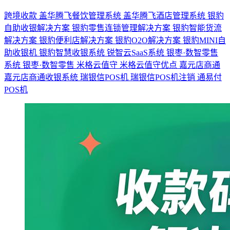
跨境收款
盖华腾飞餐饮管理系统
盖华腾飞酒店管理系统
银豹
自助收银解决方案
银豹零售连锁管理解决方案
银豹智能货流
解决方案
银豹便利店解决方案
银豹O2O解决方案
银豹MINI自
助收银机
银豹智慧收银系统
锐智云SaaS系统
银枣·数智零售
系统
银枣·数智零售
米格云值守
米格云值守优点
嘉元店商通
嘉元店商通收银系统
瑞银信POS机
瑞银信POS机注销
通易付
POS机