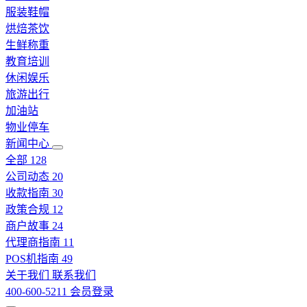
服装鞋帽
烘焙茶饮
生鲜称重
教育培训
休闲娱乐
旅游出行
加油站
物业停车
新闻中心
全部
128
公司动态
20
收款指南
30
政策合规
12
商户故事
24
代理商指南
11
POS机指南
49
关于我们
联系我们
400-600-5211
会员登录