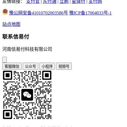
友情链接：
支付官
|
东付通
|
立刷
|
星驿付
|
支付网
豫公网安备41010702003586号
豫ICP备17004033号-1
站点地图
联系信易付
河南信易付科技有限公司
客服微信
公众号
小程序
视频号