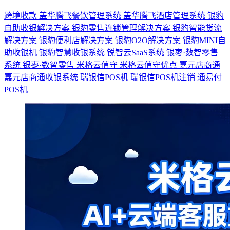
跨境收款
盖华腾飞餐饮管理系统
盖华腾飞酒店管理系统
银豹
自助收银解决方案
银豹零售连锁管理解决方案
银豹智能货流
解决方案
银豹便利店解决方案
银豹O2O解决方案
银豹MINI自
助收银机
银豹智慧收银系统
锐智云SaaS系统
银枣·数智零售
系统
银枣·数智零售
米格云值守
米格云值守优点
嘉元店商通
嘉元店商通收银系统
瑞银信POS机
瑞银信POS机注销
通易付
POS机