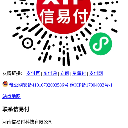
友情链接：
支付官
|
东付通
|
立刷
|
星驿付
|
支付网
豫公网安备41010702003586号
豫ICP备17004033号-1
站点地图
联系信易付
河南信易付科技有限公司