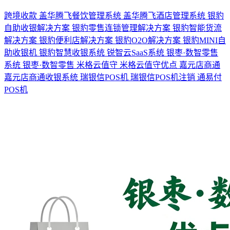
跨境收款
盖华腾飞餐饮管理系统
盖华腾飞酒店管理系统
银豹
自助收银解决方案
银豹零售连锁管理解决方案
银豹智能货流
解决方案
银豹便利店解决方案
银豹O2O解决方案
银豹MINI自
助收银机
银豹智慧收银系统
锐智云SaaS系统
银枣·数智零售
系统
银枣·数智零售
米格云值守
米格云值守优点
嘉元店商通
嘉元店商通收银系统
瑞银信POS机
瑞银信POS机注销
通易付
POS机