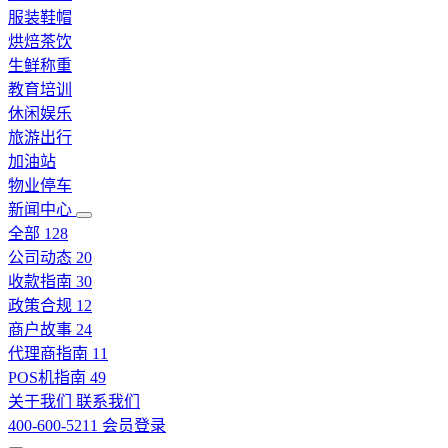
服装鞋帽
烘焙茶饮
生鲜称重
教育培训
休闲娱乐
旅游出行
加油站
物业停车
新闻中心
全部
128
公司动态
20
收款指南
30
政策合规
12
商户故事
24
代理商指南
11
POS机指南
49
关于我们
联系我们
400-600-5211
会员登录