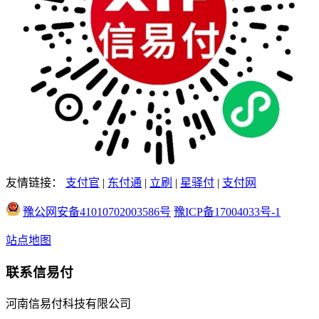
友情链接：
支付官
|
东付通
|
立刷
|
星驿付
|
支付网
豫公网安备41010702003586号
豫ICP备17004033号-1
站点地图
联系信易付
河南信易付科技有限公司