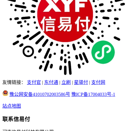
友情链接：
支付官
|
东付通
|
立刷
|
星驿付
|
支付网
豫公网安备41010702003586号
豫ICP备17004033号-1
站点地图
联系信易付