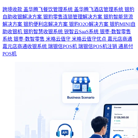
跨境收款
盖华腾飞餐饮管理系统
盖华腾飞酒店管理系统
银豹
自助收银解决方案
银豹零售连锁管理解决方案
银豹智能货流
解决方案
银豹便利店解决方案
银豹O2O解决方案
银豹MINI自
助收银机
银豹智慧收银系统
锐智云SaaS系统
银枣·数智零售
系统
银枣·数智零售
米格云值守
米格云值守优点
嘉元店商通
嘉元店商通收银系统
瑞银信POS机
瑞银信POS机注销
通易付
POS机