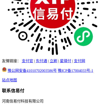
友情链接：
支付官
|
东付通
|
立刷
|
星驿付
|
支付网
豫公网安备41010702003586号
豫ICP备17004033号-1
站点地图
联系信易付
河南信易付科技有限公司