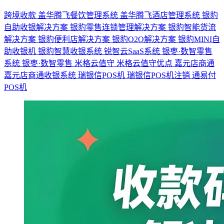
跨境收款
盖华腾飞餐饮管理系统
盖华腾飞酒店管理系统
银豹
自助收银解决方案
银豹零售连锁管理解决方案
银豹智能货流
解决方案
银豹便利店解决方案
银豹O2O解决方案
银豹MINI自
助收银机
银豹智慧收银系统
锐智云SaaS系统
银枣·数智零售
系统
银枣·数智零售
米格云值守
米格云值守优点
嘉元店商通
嘉元店商通收银系统
瑞银信POS机
瑞银信POS机注销
通易付
POS机